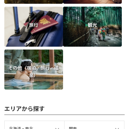
旅行
観光
その他（宿泊・旅行・温
泉）
エリアから探す
北海道・東北
関東