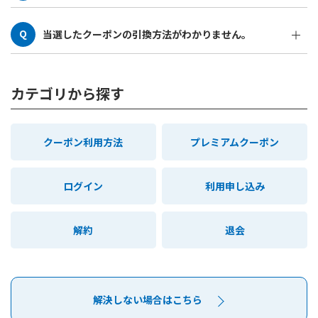
ログインしていただき、マイページのプレミアムクーポン
当選したクーポンの引換方法がわかりません。
の項目箇所よりご確認ください。
当選された際に当選メールが送られます。そのメール内に
クーポン引換方法の詳細を記載しております。不明点がご
カテゴリから探す
ざいましたらお問合せフォームよりお問合せください。
クーポン利用方法
プレミアムクーポン
ログイン
利用申し込み
解約
退会
解決しない場合はこちら