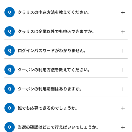
サービス加入企業の従業員様や、提携サービスにご入会い
クラリスの申込方法を教えてください。
ただいておりますご加入者様への会員優待サービスで飲食
店やショッピング、レジャー施設などが通常よりもお得に
クラリスは企業や団体様向けの福利厚生サービスとなって
ご利用いただけます。
クラリスは企業以外でも申込できますか。
おりますので企業様単位で入会申込を行い、その従業員様
がご利用できるサービスとなります。お申込みフォーム
提供サービスにご入会いただいておりますご加入者様の会
（https://www.claris-b.com/register/enduser/form）よ
ログインパスワードがわかりません。
員優待サービスとしてもご利用になることが可能になりま
りお申込みください。※個人事業主の方の申込は可能です
す。
が、個人でのお申込みはできません。
ログイン画面の「パスワードをお忘れの方はこちら
クーポンの利用方法を教えてください。
（https://www.claris-b.com/reset_password）からパス
ワードの再発行を行ってください。
「ご利用ガイド（https://www.claris-
クーポンの利用期間はありますか。
b.com/static/guide）」からクーポン利用方法の詳細をご
確認ください。各クーポン毎にご利用方法が異なりますの
クーポン毎に利用期間を設けておりますので、クーポンの
で、ご利用希望のクーポンページも併せてご確認くださ
誰でも応募できるのでしょうか。
詳細をご確認ください。
い。
会員様であればどなたでも応募可能です。
当選の確認はどこで行えばいいでしょうか。