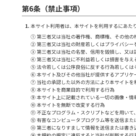
第6条（禁止事項）
本サイト利用者は、本サイトを利用するにあた
① 第三者又は当社の著作権、商標権、その他の
② 第三者又は当社の財産若しくはプライバシー
③ 第三者又は当社の名誉、信用を毀損し、又は
④ 第三者又は当社に不利益若しくは損害を与え
⑤ 法令若しくは公序良俗に反する行為若しくは
⑥ 本サイト及びその他当社が提供するアプリケ
⑦ 当社の承認した以外の方法により本サイトを
⑧ 本サイトを商業目的で利用する行為
⑨ 本サイト上に記載されている一切の画像・情
⑩ 本サイトを無断で改変する行為
⑪ 不正なプログラム・スクリプトなどを用いて
⑫ 有害なコンピュータプログラム等を送信また
⑬ 第三者になりすまして情報を送信または書き
⑭ 本規約の規定に違反すると当社が判断する行