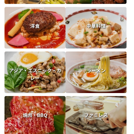
洋食
中華料理
アジア・エスニック・カ
ラーメン
レー
焼肉・BBQ
ファミレス