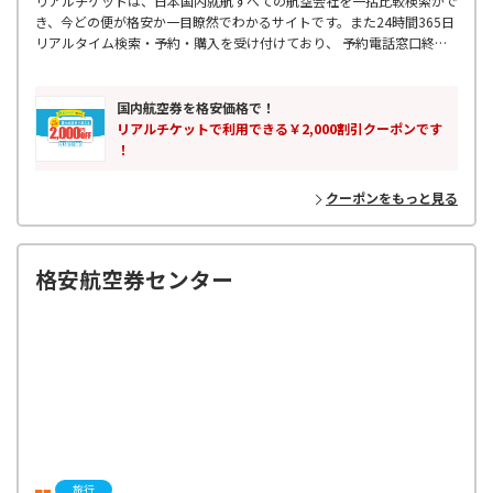
リアルチケットは、日本国内就航すべての航空会社を一括比較検索がで
き、今どの便が格安か一目瞭然でわかるサイトです。また24時間365日
リアルタイム検索・予約・購入を受け付けており、 予約電話窓口終了
後などに入った急な出張予定などにも対応可能です。 飛行機出発2時間
前まで受け付けているので、空港に向かう交通機関の中からも 予約・
購入をしていただけます。355日先の予約まででき、最大88%OFFの航
国内航空券を格安価格で！
空券もご購入可能です。国内格安航空券はリアルチケットにお任せくだ
リアルチケットで利用できる￥2,000割引クーポンです
さい。
！
クーポンをもっと見る
格安航空券センター
旅行