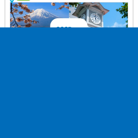
当社は1955年創業の鴻池グループ企業です。旅行部門では各航空会社
の正規代理店として全国発着の旅行商品を提供しています。WEBブラ
ンド『GOOD TRIP EXPRESS』の主力は、航空券とホテルを自在に組み
合わせるダイナミックパッケージ。自社アプリやコード決済により24
時間スムーズな手配が可能です。安心の有人サポートや、ふるさと納税
を活用したお得な旅のご提案で皆様の思い出づくりをお手伝いします。
このクーポンはログイン後に閲覧できます。
ログイン