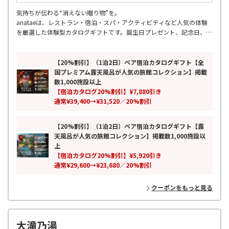
気持ちが伝わる“消えない贈り物”を。
anataeは、レストラン・宿泊・スパ・アクティビティなど人気の体験
を厳選した体験型カタログギフトです。誕生日プレゼント、記念日、結
婚祝い、両親への贈り物、母の日・父の日など幅広いギフトシーンに対
応。
累計7万人以上が利用し、全国の厳選スポットを掲載。ペアギフトや旅
【20%割引】（1泊2日）ペア宿泊カタログギフト【全
行ギフトとしても人気の、モノではなく思い出を贈る新しいギフトとし
国プレミアム露天風呂が人気の旅館コレクション】掲載
て、特別な時間と感動体験をお届けします。
数1,000施設以上
【宿泊カタログ20%割引】¥7,880引き
通常¥39,400→¥31,520／20%割引
【20%割引】（1泊2日）ペア宿泊カタログギフト【露
天風呂が人気の旅館コレクション】掲載数1,000施設以
上
【宿泊カタログ20%割引】¥5,920引き
通常¥29,600→¥23,680／20%割引
クーポンをもっと見る
大滝乃湯