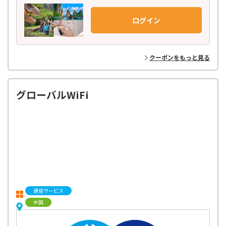
世界150ヶ国以上の地域を網羅し、21,000種類以上もの商品を掲載。
日本語での予約はもちろん、旅行前の相談から参加後のフォローまで、
ログイン
お客様に寄り添ったきめ細やかなサポート体制で安心してご参加いただ
けます。
ベルトラのバイヤーが世界中を飛び回り、現地パートナーと
クーポンをもっと見る
丁寧に作り上げた高品質のアクティビティだけをラインナップ！
お客様からのフィードバックをもとに、最新トレンドや
多種多様なニーズに応えるオリジナルプランを企画・開発し、お届けし
ています。
グローバルWiFi
通信サービス
全国