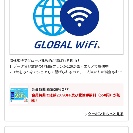
海外旅行でグローバルWiFiが選ばれる理由！
1. データ使い放題の無制限プランが120か国・エリアで提供中
2. 1台をみんなでシェアして繋げられるので、一人当たりの料金もお得
3. 定額制のお得な容量プラン
4. 全国の主要空港で出発当日でもレンタル可能
5. 海外200以上の国･地域対応
会員特典 総額20％OFF
6. 24時間365日 WiFiサポート
会員特典で総額20％OFF及び受渡手数料（550円）が無
料！
クーポンをもっと見る