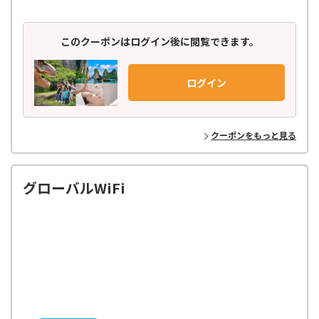
約、ショー・エンタメ、スパ・マッサージ、
さらには個人では手配しにくいような穴場ツアーまで、多種多様なアク
ティビティが揃っています。
このクーポンはログイン後に閲覧できます。
世界150ヶ国以上の地域を網羅し、21,000種類以上もの商品を掲載。
日本語での予約はもちろん、旅行前の相談から参加後のフォローまで、
ログイン
お客様に寄り添ったきめ細やかなサポート体制で安心してご参加いただ
けます。
ベルトラのバイヤーが世界中を飛び回り、現地パートナーと
クーポンをもっと見る
丁寧に作り上げた高品質のアクティビティだけをラインナップ！
お客様からのフィードバックをもとに、最新トレンドや
多種多様なニーズに応えるオリジナルプランを企画・開発し、お届けし
ています。
グローバルWiFi