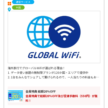
通信サービス
全国
海外旅行でグローバルWiFiが選ばれる理由！
1. データ使い放題の無制限プランが120か国・エリアで提供中
2. 1台をみんなでシェアして繋げられるので、一人当たりの料金もお得
3. 定額制のお得な容量プラン
4. 全国の主要空港で出発当日でもレンタル可能
5. 海外200以上の国･地域対応
会員特典 総額20％OFF
6. 24時間365日 WiFiサポート
会員特典で総額20％OFF及び受渡手数料（550円）が無
料！