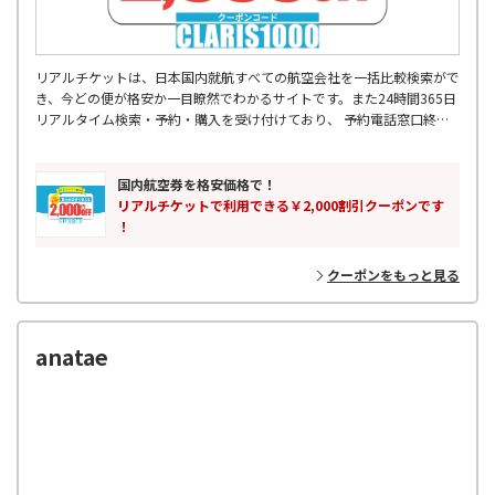
リアルチケットは、日本国内就航すべての航空会社を一括比較検索がで
き、今どの便が格安か一目瞭然でわかるサイトです。また24時間365日
リアルタイム検索・予約・購入を受け付けており、 予約電話窓口終了
後などに入った急な出張予定などにも対応可能です。 飛行機出発2時間
前まで受け付けているので、空港に向かう交通機関の中からも 予約・
購入をしていただけます。355日先の予約まででき、最大88%OFFの航
国内航空券を格安価格で！
空券もご購入可能です。国内格安航空券はリアルチケットにお任せくだ
リアルチケットで利用できる￥2,000割引クーポンです
さい。
！
クーポンをもっと見る
anatae