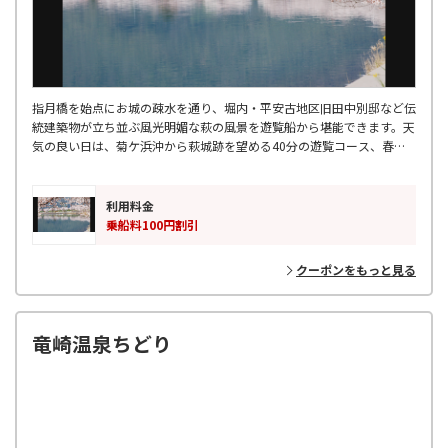
指月橋を始点にお城の疎水を通り、堀内・平安古地区旧田中別邸など伝
統建築物が立ち並ぶ風光明媚な萩の風景を遊覧船から堪能できます。天
気の良い日は、菊ケ浜沖から萩城跡を望める40分の遊覧コース、春の
桜観賞コース、夏の日本海観賞コース、秋の桜紅葉観賞コースもおすす
めです。
利用料金
乗船料100円割引
クーポンをもっと見る
竜崎温泉ちどり