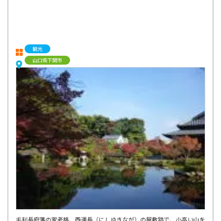
観光
山口県下関市
毛利長府藩の家老格、西運長（にしゆきなが）の屋敷跡で、小高い山を