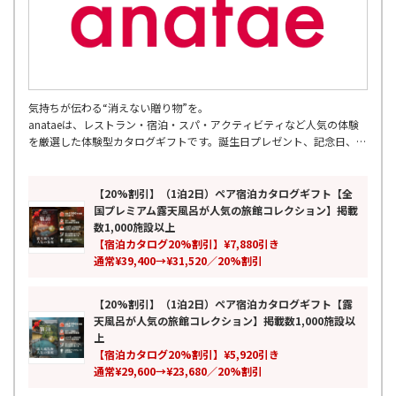
気持ちが伝わる“消えない贈り物”を。
anataeは、レストラン・宿泊・スパ・アクティビティなど人気の体験
を厳選した体験型カタログギフトです。誕生日プレゼント、記念日、結
婚祝い、両親への贈り物、母の日・父の日など幅広いギフトシーンに対
応。
累計7万人以上が利用し、全国の厳選スポットを掲載。ペアギフトや旅
【20%割引】（1泊2日）ペア宿泊カタログギフト【全
行ギフトとしても人気の、モノではなく思い出を贈る新しいギフトとし
国プレミアム露天風呂が人気の旅館コレクション】掲載
て、特別な時間と感動体験をお届けします。
数1,000施設以上
【宿泊カタログ20%割引】¥7,880引き
通常¥39,400→¥31,520／20%割引
【20%割引】（1泊2日）ペア宿泊カタログギフト【露
天風呂が人気の旅館コレクション】掲載数1,000施設以
上
【宿泊カタログ20%割引】¥5,920引き
通常¥29,600→¥23,680／20%割引