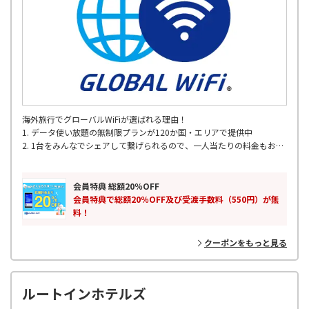
海外旅行でグローバルWiFiが選ばれる理由！
1. データ使い放題の無制限プランが120か国・エリアで提供中
2. 1台をみんなでシェアして繋げられるので、一人当たりの料金もお得
3. 定額制のお得な容量プラン
4. 全国の主要空港で出発当日でもレンタル可能
5. 海外200以上の国･地域対応
会員特典 総額20％OFF
6. 24時間365日 WiFiサポート
会員特典で総額20％OFF及び受渡手数料（550円）が無
料！
クーポンをもっと見る
ルートインホテルズ