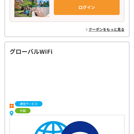
日本語での予約はもちろん、旅行前の相談から参加後のフォローまで、
ログイン
お客様に寄り添ったきめ細やかなサポート体制で安心してご参加いただ
けます。
ベルトラのバイヤーが世界中を飛び回り、現地パートナーと
クーポンをもっと見る
丁寧に作り上げた高品質のアクティビティだけをラインナップ！
お客様からのフィードバックをもとに、最新トレンドや
多種多様なニーズに応えるオリジナルプランを企画・開発し、お届けし
ています。
グローバルWiFi
通信サービス
全国