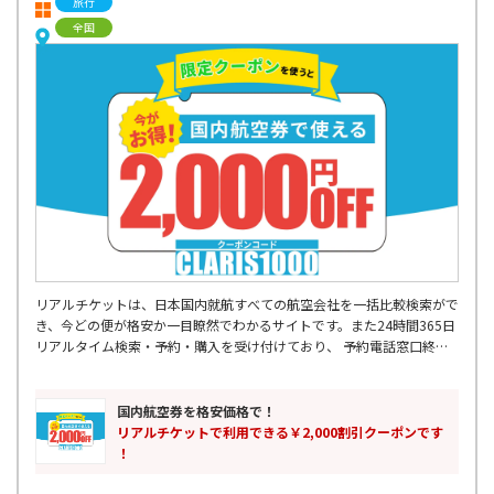
旅行
全国
リアルチケットは、日本国内就航すべての航空会社を一括比較検索がで
き、今どの便が格安か一目瞭然でわかるサイトです。また24時間365日
リアルタイム検索・予約・購入を受け付けており、 予約電話窓口終了
後などに入った急な出張予定などにも対応可能です。 飛行機出発2時間
前まで受け付けているので、空港に向かう交通機関の中からも 予約・
購入をしていただけます。355日先の予約まででき、最大88%OFFの航
国内航空券を格安価格で！
空券もご購入可能です。国内格安航空券はリアルチケットにお任せくだ
リアルチケットで利用できる￥2,000割引クーポンです
さい。
！