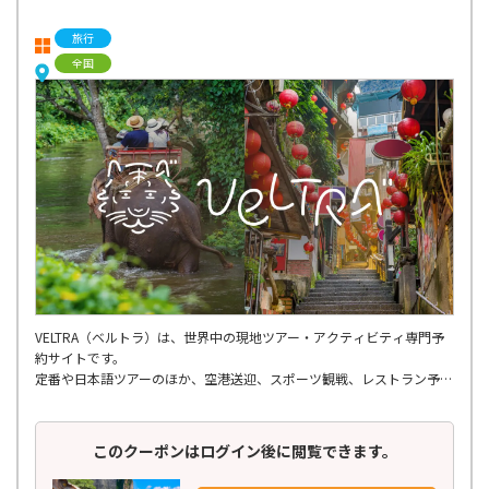
旅行
全国
VELTRA（ベルトラ）は、世界中の現地ツアー・アクティビティ専門予
約サイトです。
定番や日本語ツアーのほか、空港送迎、スポーツ観戦、レストラン予
約、ショー・エンタメ、スパ・マッサージ、
さらには個人では手配しにくいような穴場ツアーまで、多種多様なアク
ティビティが揃っています。
このクーポンはログイン後に閲覧できます。
世界150ヶ国以上の地域を網羅し、21,000種類以上もの商品を掲載。