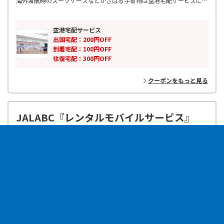
海外渡航時のスーツケースなどかさばる手荷物は空港宅配サービスにお
任せください！
空港と指定場所の間を迅速、確実に配送します。重い荷物から解放さ
れ、身軽に移動できるのが空港宅配サービスの最大の魅力！
空港宅配サービス
JALエービーシーが快適な旅をサポートいたします！
出国宅配：200円OFF
到着宅配：100円OFF
往復宅配：300円OFF
クーポンをもっと見る
JALABC『レンタルモバイルサービス』
旅行
全国