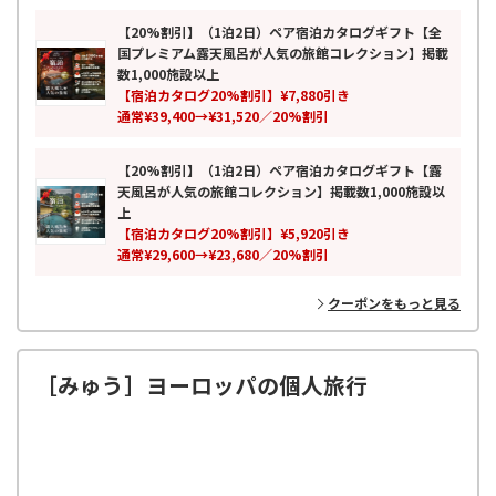
応。
累計7万人以上が利用し、全国の厳選スポットを掲載。ペアギフトや旅
【20%割引】（1泊2日）ペア宿泊カタログギフト【全
行ギフトとしても人気の、モノではなく思い出を贈る新しいギフトとし
国プレミアム露天風呂が人気の旅館コレクション】掲載
て、特別な時間と感動体験をお届けします。
数1,000施設以上
【宿泊カタログ20%割引】¥7,880引き
通常¥39,400→¥31,520／20%割引
【20%割引】（1泊2日）ペア宿泊カタログギフト【露
天風呂が人気の旅館コレクション】掲載数1,000施設以
上
【宿泊カタログ20%割引】¥5,920引き
通常¥29,600→¥23,680／20%割引
クーポンをもっと見る
［みゅう］ヨーロッパの個人旅行