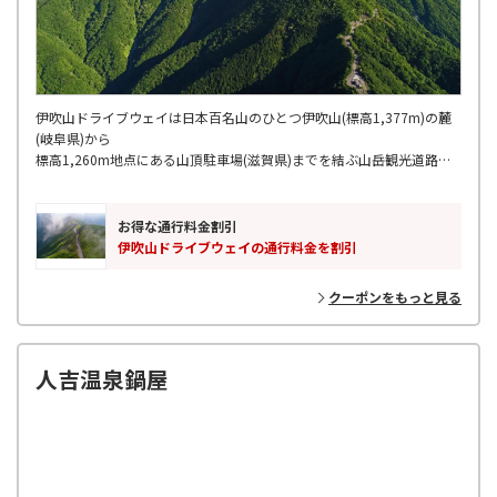
伊吹山ドライブウェイは日本百名山のひとつ伊吹山(標高1,377m)の麓
(岐阜県)から
標高1,260m地点にある山頂駐車場(滋賀県)までを結ぶ山岳観光道路で
す。
山頂駐車場にあるスカイテラス伊吹山では絶景を見ながらのフード＆カ
フェとショッピングが楽しめます。
お得な通行料金割引
伊吹山ドライブウェイの通行料金を割引
クーポンをもっと見る
人吉温泉鍋屋