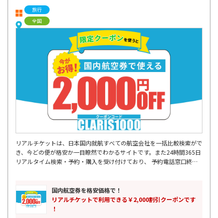
旅行
全国
リアルチケットは、日本国内就航すべての航空会社を一括比較検索がで
き、今どの便が格安か一目瞭然でわかるサイトです。また24時間365日
リアルタイム検索・予約・購入を受け付けており、 予約電話窓口終了
後などに入った急な出張予定などにも対応可能です。 飛行機出発2時間
前まで受け付けているので、空港に向かう交通機関の中からも 予約・
購入をしていただけます。355日先の予約まででき、最大88%OFFの航
国内航空券を格安価格で！
空券もご購入可能です。国内格安航空券はリアルチケットにお任せくだ
リアルチケットで利用できる￥2,000割引クーポンです
さい。
！