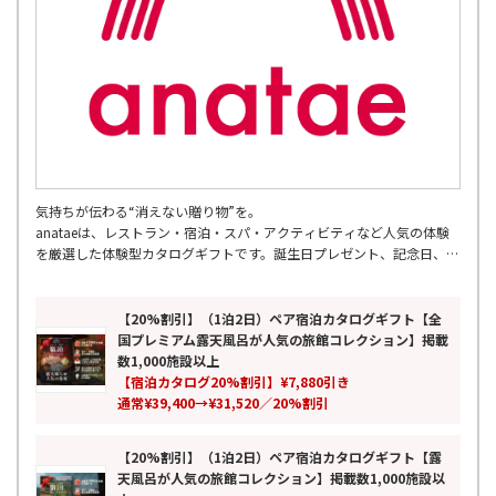
気持ちが伝わる“消えない贈り物”を。
anataeは、レストラン・宿泊・スパ・アクティビティなど人気の体験
を厳選した体験型カタログギフトです。誕生日プレゼント、記念日、結
婚祝い、両親への贈り物、母の日・父の日など幅広いギフトシーンに対
応。
累計7万人以上が利用し、全国の厳選スポットを掲載。ペアギフトや旅
【20%割引】（1泊2日）ペア宿泊カタログギフト【全
行ギフトとしても人気の、モノではなく思い出を贈る新しいギフトとし
国プレミアム露天風呂が人気の旅館コレクション】掲載
て、特別な時間と感動体験をお届けします。
数1,000施設以上
【宿泊カタログ20%割引】¥7,880引き
通常¥39,400→¥31,520／20%割引
【20%割引】（1泊2日）ペア宿泊カタログギフト【露
天風呂が人気の旅館コレクション】掲載数1,000施設以