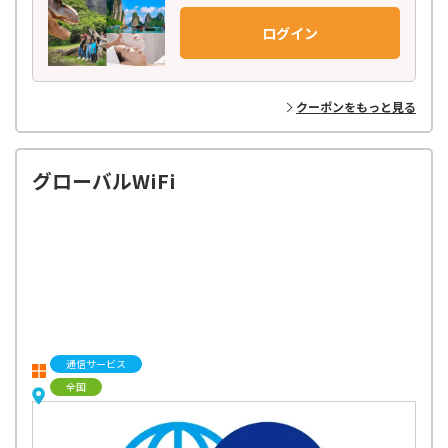
世界150ヶ国以上の地域を網羅し、21,000種類以上もの商品を掲載。
日本語での予約はもちろん、旅行前の相談から参加後のフォローまで、
ログイン
お客様に寄り添ったきめ細やかなサポート体制で安心してご参加いただ
けます。
ベルトラのバイヤーが世界中を飛び回り、現地パートナーと
クーポンをもっと見る
丁寧に作り上げた高品質のアクティビティだけをラインナップ！
お客様からのフィードバックをもとに、最新トレンドや
多種多様なニーズに応えるオリジナルプランを企画・開発し、お届けし
ています。
グローバルWiFi
通信サービス
全国