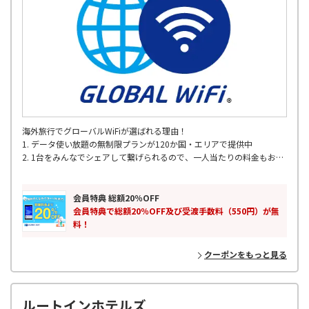
海外旅行でグローバルWiFiが選ばれる理由！
1. データ使い放題の無制限プランが120か国・エリアで提供中
2. 1台をみんなでシェアして繋げられるので、一人当たりの料金もお得
3. 定額制のお得な容量プラン
4. 全国の主要空港で出発当日でもレンタル可能
5. 海外200以上の国･地域対応
会員特典 総額20％OFF
6. 24時間365日 WiFiサポート
会員特典で総額20％OFF及び受渡手数料（550円）が無
料！
クーポンをもっと見る
ルートインホテルズ