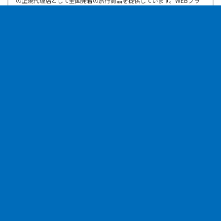
の正規代理店として全国発着の旅行商品を提供しています。WEBブラ
ンド『GOOD TRIP EXPRESS』の主力は、航空券とホテルを自在に組み
合わせるダイナミックパッケージ。自社アプリやコード決済により24
時間スムーズな手配が可能です。安心の有人サポートや、ふるさと納税
を活用したお得な旅のご提案で皆様の思い出づくりをお手伝いします。
このクーポンはログイン後に閲覧できます。
ログイン
クーポンをもっと見る
JALABC『空港宅配サービス』