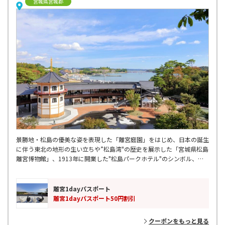
宮城県宮城郡
景勝地・松島の優美な姿を表現した「離宮庭園」をはじめ、日本の誕生
に伴う東北の地形の生い立ちや”松島湾"の歴史を展示した「宮城県松島
離宮博物館」、1913年に開業した"松島パークホテル"のシンボル、十
角三重塔を復元した「レツルタワー」など、見所がたくさん。
離宮1dayパスポート
離宮1dayパスポート50円割引
クーポンをもっと見る