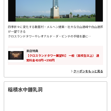
四季折々に変化する散居村・メルヘン建築・壮大な立山連峰や白山連邦
が一望できる
クロスランドタワーやレオナルド・ダ・ビンチの手稿を基に
知的好奇心あふれるダビンチ・テクノミュージアム。
ほかにも交流ひろばやおもしろ自転車、パターゴルフ、ミニ鉄道等が揃
った複合型施設です。
来店特典
【クロスランドタワー展望料】 一般（高校生以上） 通
常料金430円→390円
クーポンをもっと見る
稲積水中鍾乳洞