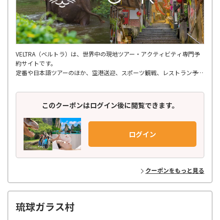
VELTRA（ベルトラ）は、世界中の現地ツアー・アクティビティ専門予
約サイトです。
定番や日本語ツアーのほか、空港送迎、スポーツ観戦、レストラン予
約、ショー・エンタメ、スパ・マッサージ、
さらには個人では手配しにくいような穴場ツアーまで、多種多様なアク
ティビティが揃っています。
このクーポンはログイン後に閲覧できます。
世界150ヶ国以上の地域を網羅し、21,000種類以上もの商品を掲載。
日本語での予約はもちろん、旅行前の相談から参加後のフォローまで、
ログイン
お客様に寄り添ったきめ細やかなサポート体制で安心してご参加いただ
けます。
ベルトラのバイヤーが世界中を飛び回り、現地パートナーと
クーポンをもっと見る
丁寧に作り上げた高品質のアクティビティだけをラインナップ！
お客様からのフィードバックをもとに、最新トレンドや
多種多様なニーズに応えるオリジナルプランを企画・開発し、お届けし
ています。
琉球ガラス村