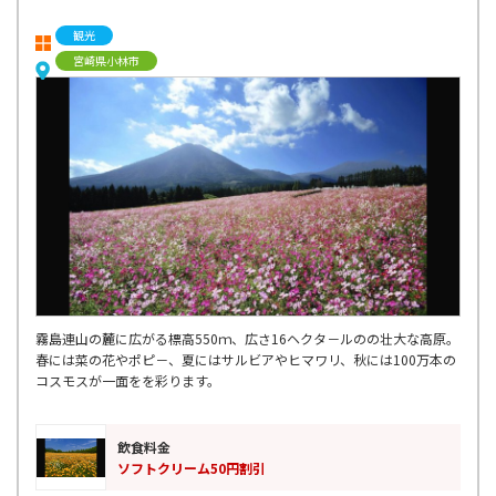
観光
宮崎県小林市
霧島連山の麓に広がる標高550ｍ、広さ16ヘクタ－ルのの壮大な高原。
春には菜の花やポピ－、夏にはサルビアやヒマワリ、秋には100万本の
コスモスが一面をを彩ります。
飲食料金
ソフトクリーム50円割引