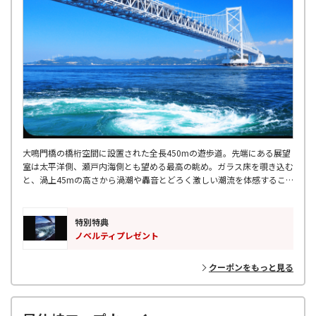
大鳴門橋の橋桁空間に設置された全長450mの遊歩道。先端にある展望
室は太平洋側、瀬戸内海側とも望める最高の眺め。ガラス床を覗き込む
と、渦上45mの高さから渦潮や轟音とどろく激しい潮流を体感するこ
とができます！渦の発生時間はHPでご確認ください。
特別特典
ノベルティプレゼント
クーポンをもっと見る