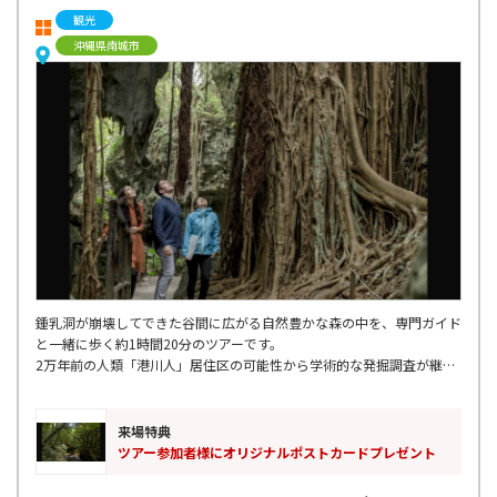
観光
沖縄県南城市
鍾乳洞が崩壊してできた谷間に広がる自然豊かな森の中を、専門ガイド
と一緒に歩く約1時間20分のツアーです。
2万年前の人類「港川人」居住区の可能性から学術的な発掘調査が継続
的に行われ、世界最古となる約2万3千年前の釣り針が発見されていま
す。
来場特典
ツアー参加者様にオリジナルポストカードプレゼント