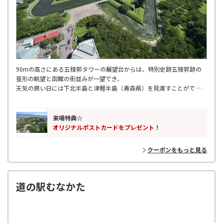
90mの高さにある五稜郭タワーの展望台からは、特別史跡五稜郭跡の
星形の眺望と函館の街並みが一望でき、
天気の良い日には下北半島と津軽半島（青森県）を見渡すことがで き
ます。
展望2階「五稜郭歴史回廊」では五稜郭の歴史や箱館戦争について学ぶ
ことも出来ます。
来場特典☆
オリジナルポストカードをプレゼント！
クーポンをもっと見る
道の駅むなかた