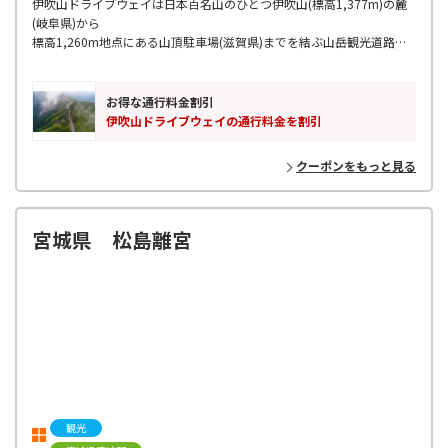
伊吹山ドライブウェイは日本百名山のひとつ伊吹山(標高1,377m)の麓
(岐阜県)から
標高1,260m地点にある山頂駐車場(滋賀県)までを結ぶ山岳観光道路で
す。
山頂駐車場にあるスカイテラス伊吹山では絶景を見ながらのフード＆カ
フェとショッピングが楽しめます。
お得な通行料金割引
伊吹山ドライブウェイの通行料金を割引
クーポンをもっと見る
宮城県 松島離宮
観光