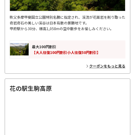
秩父多摩甲斐国立公園特別名勝に指定され、渓流が花崗岩を削り取った
奇岩奇石の美しい渓谷は日本有数の景勝地です。
甲府駅から30分、標高1,058mの空中散歩をお愉しみください。
最大100円割引
【大人往復100円割引小人往復50円割引】
クーポンをもっと見る
花の駅生駒高原