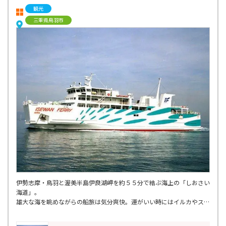
観光
三重県鳥羽市
伊勢志摩・鳥羽と渥美半島伊良湖岬を約５５分で結ぶ海上の「しおさい
海道」。
雄大な海を眺めながらの船旅は気分爽快。運がいい時にはイルカやスナ
メリに出会えることも。
車も一緒に旅ができるので、船から降りたあともドライブの旅が楽しめ