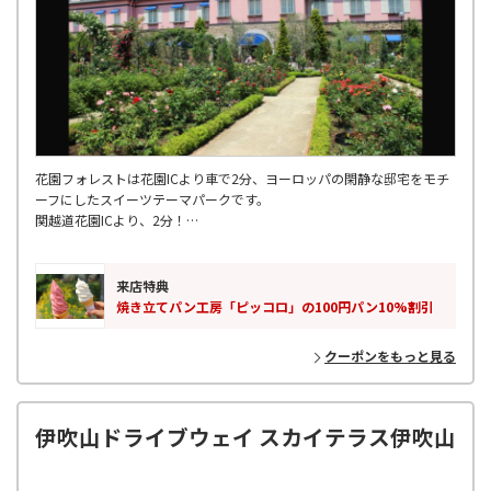
花園フォレストは花園ICより車で2分、ヨーロッパの閑静な邸宅をモチ
ーフにしたスイーツテーマパークです。
関越道花園ICより、2分！
数えきれない程の工場直売スイーツが並び、ランチタイムはパスタやピ
ザ・「花園餃子」・「花園蕎麦」が食べられます。キッズの遊具もあり
地元の方からご家族連れまで人気のスポットです。
来店特典
近隣には、秩父長瀞といった埼玉県を代表する観光地もあります。
焼き立てパン工房「ピッコロ」の100円パン10%割引
クーポンをもっと見る
伊吹山ドライブウェイ スカイテラス伊吹山