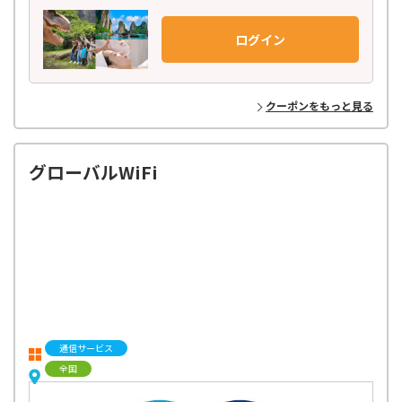
世界150ヶ国以上の地域を網羅し、21,000種類以上もの商品を掲載。
日本語での予約はもちろん、旅行前の相談から参加後のフォローまで、
ログイン
お客様に寄り添ったきめ細やかなサポート体制で安心してご参加いただ
けます。
ベルトラのバイヤーが世界中を飛び回り、現地パートナーと
クーポンをもっと見る
丁寧に作り上げた高品質のアクティビティだけをラインナップ！
お客様からのフィードバックをもとに、最新トレンドや
多種多様なニーズに応えるオリジナルプランを企画・開発し、お届けし
ています。
グローバルWiFi
通信サービス
全国