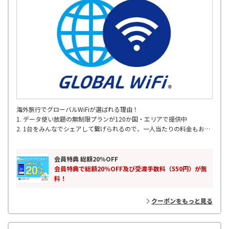
海外旅行でグローバルWiFiが選ばれる理由！
1. データ使い放題の無制限プランが120か国・エリアで提供中
2. 1台をみんなでシェアして繋げられるので、一人当たりの料金もお得
3. 定額制のお得な容量プラン
4. 全国の主要空港で出発当日でもレンタル可能
5. 海外200以上の国･地域対応
会員特典 総額20％OFF
6. 24時間365日 WiFiサポート
会員特典で総額20％OFF及び受渡手数料（550円）が無
料！
クーポンをもっと見る