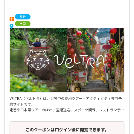
旅行
全国
VELTRA（ベルトラ）は、世界中の現地ツアー・アクティビティ専門予
約サイトです。
定番や日本語ツアーのほか、空港送迎、スポーツ観戦、レストラン予
約、ショー・エンタメ、スパ・マッサージ、
さらには個人では手配しにくいような穴場ツアーまで、多種多様なアク
ティビティが揃っています。
このクーポンはログイン後に閲覧できます。