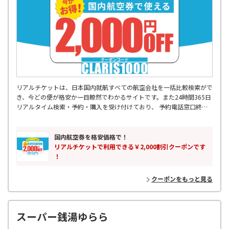
リアルチケットは、日本国内就航すべての航空会社を一括比較検索がで
き、今どの便が格安か一目瞭然でわかるサイトです。また24時間365日
リアルタイム検索・予約・購入を受け付けており、 予約電話窓口終了
後などに入った急な出張予定などにも対応可能です。 飛行機出発2時間
前まで受け付けているので、空港に向かう交通機関の中からも 予約・
購入をしていただけます。355日先の予約まででき、最大88%OFFの航
国内航空券を格安価格で！
空券もご購入可能です。国内格安航空券はリアルチケットにお任せくだ
リアルチケットで利用できる￥2,000割引クーポンです
さい。
！
クーポンをもっと見る
スーパー銭湯ゆらら