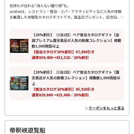
気持ちが伝わる“消えない贈り物”を。
anataeは、レストラン・宿泊・スパ・アクティビティなど人気の体験
を厳選した体験型カタログギフトです。誕生日プレゼント、記念日、結
婚祝い、両親への贈り物、母の日・父の日など幅広いギフトシーンに対
応。
累計7万人以上が利用し、全国の厳選スポットを掲載。ペアギフトや旅
【20%割引】（1泊2日）ペア宿泊カタログギフト【全
行ギフトとしても人気の、モノではなく思い出を贈る新しいギフトとし
国プレミアム露天風呂が人気の旅館コレクション】掲載
て、特別な時間と感動体験をお届けします。
数1,000施設以上
【宿泊カタログ20%割引】¥7,880引き
通常¥39,400→¥31,520／20%割引
【20%割引】（1泊2日）ペア宿泊カタログギフト【露
天風呂が人気の旅館コレクション】掲載数1,000施設以
上
【宿泊カタログ20%割引】¥5,920引き
通常¥29,600→¥23,680／20%割引
クーポンをもっと見る
帝釈峡遊覧船