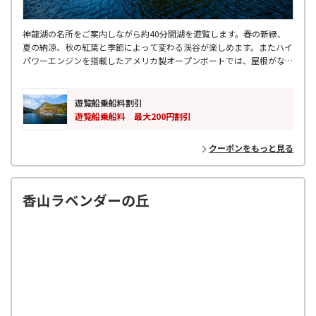
神龍湖の名所をご案内しながら約40分間湖を遊覧します。春の新緑、
夏の納涼、秋の紅葉と季節によって変わる渓谷が楽しめます。またハイ
パワーエンジンを搭載したアメリカ製オープンボートでは、屋根がない
ため視界も体感も開放感があり、春から秋にかけての季節は最高の乗り
心地です。
遊覧船乗船料割引
遊覧船乗船料 最大200円割引
クーポンをもっと見る
香山ラベンダーの丘