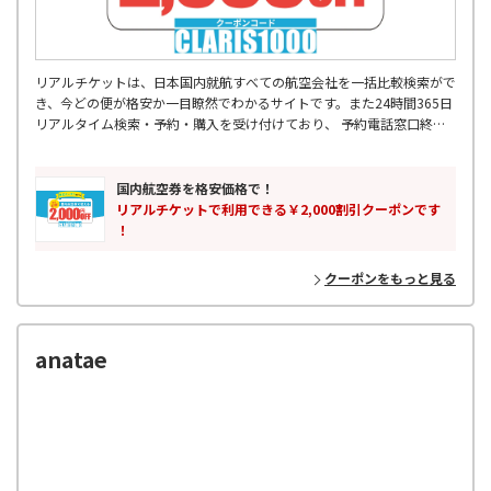
リアルチケットは、日本国内就航すべての航空会社を一括比較検索がで
き、今どの便が格安か一目瞭然でわかるサイトです。また24時間365日
リアルタイム検索・予約・購入を受け付けており、 予約電話窓口終了
後などに入った急な出張予定などにも対応可能です。 飛行機出発2時間
前まで受け付けているので、空港に向かう交通機関の中からも 予約・
購入をしていただけます。355日先の予約まででき、最大88%OFFの航
国内航空券を格安価格で！
空券もご購入可能です。国内格安航空券はリアルチケットにお任せくだ
リアルチケットで利用できる￥2,000割引クーポンです
さい。
！
クーポンをもっと見る
anatae