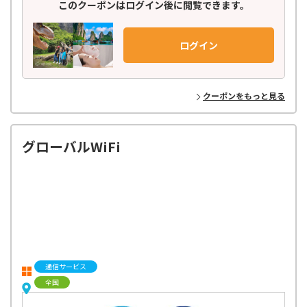
このクーポンはログイン後に閲覧できます。
世界150ヶ国以上の地域を網羅し、21,000種類以上もの商品を掲載。
日本語での予約はもちろん、旅行前の相談から参加後のフォローまで、
ログイン
お客様に寄り添ったきめ細やかなサポート体制で安心してご参加いただ
けます。
ベルトラのバイヤーが世界中を飛び回り、現地パートナーと
クーポンをもっと見る
丁寧に作り上げた高品質のアクティビティだけをラインナップ！
お客様からのフィードバックをもとに、最新トレンドや
多種多様なニーズに応えるオリジナルプランを企画・開発し、お届けし
ています。
グローバルWiFi
通信サービス
全国