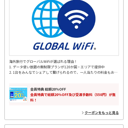
海外旅行でグローバルWiFiが選ばれる理由！
1. データ使い放題の無制限プランが120か国・エリアで提供中
2. 1台をみんなでシェアして繋げられるので、一人当たりの料金もお得
3. 定額制のお得な容量プラン
4. 全国の主要空港で出発当日でもレンタル可能
5. 海外200以上の国･地域対応
会員特典 総額20％OFF
6. 24時間365日 WiFiサポート
会員特典で総額20％OFF及び受渡手数料（550円）が無
料！
クーポンをもっと見る