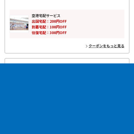
任せください！
空港と指定場所の間を迅速、確実に配送します。重い荷物から解放さ
れ、身軽に移動できるのが空港宅配サービスの最大の魅力！
空港宅配サービス
JALエービーシーが快適な旅をサポートいたします！
出国宅配：200円OFF
到着宅配：100円OFF
往復宅配：300円OFF
クーポンをもっと見る
JALABC『旅宅配サービス』
旅行
全国