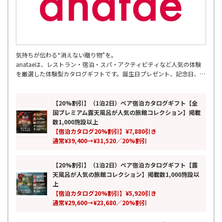
気持ちが伝わる“消えない贈り物”を。
anataeは、レストラン・宿泊・スパ・アクティビティなど人気の体験
を厳選した体験型カタログギフトです。誕生日プレゼント、記念日、結
婚祝い、両親への贈り物、母の日・父の日など幅広いギフトシーンに対
応。
累計7万人以上が利用し、全国の厳選スポットを掲載。ペアギフトや旅
【20%割引】（1泊2日）ペア宿泊カタログギフト【全
行ギフトとしても人気の、モノではなく思い出を贈る新しいギフトとし
国プレミアム露天風呂が人気の旅館コレクション】掲載
て、特別な時間と感動体験をお届けします。
数1,000施設以上
【宿泊カタログ20%割引】¥7,880引き
通常¥39,400→¥31,520／20%割引
【20%割引】（1泊2日）ペア宿泊カタログギフト【露
天風呂が人気の旅館コレクション】掲載数1,000施設以
上
【宿泊カタログ20%割引】¥5,920引き
通常¥29,600→¥23,680／20%割引