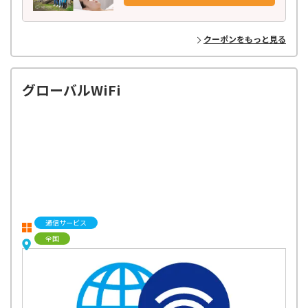
けます。
ベルトラのバイヤーが世界中を飛び回り、現地パートナーと
クーポンをもっと見る
丁寧に作り上げた高品質のアクティビティだけをラインナップ！
お客様からのフィードバックをもとに、最新トレンドや
多種多様なニーズに応えるオリジナルプランを企画・開発し、お届けし
ています。
グローバルWiFi
通信サービス
全国