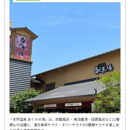
「天然温泉 あぐろの湯」は、炭酸風呂・ 美泡壷湯・回遊風呂など11種
類もの浴槽と、漢方薬草サウナ・タワーサウナの2種類サウナが楽しめ