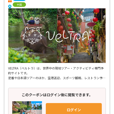
全国
VELTRA（ベルトラ）は、世界中の現地ツアー・アクティビティ専門予
約サイトです。
定番や日本語ツアーのほか、空港送迎、スポーツ観戦、レストラン予
約、ショー・エンタメ、スパ・マッサージ、
さらには個人では手配しにくいような穴場ツアーまで、多種多様なアク
ティビティが揃っています。
このクーポンはログイン後に閲覧できます。
世界150ヶ国以上の地域を網羅し、21,000種類以上もの商品を掲載。
日本語での予約はもちろん、旅行前の相談から参加後のフォローまで、
ログイン
お客様に寄り添ったきめ細やかなサポート体制で安心してご参加いただ