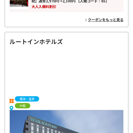
祝】通常2,970円→2,100円 【入館コード：65】
大人入館料割引
クーポンをもっと見る
ルートインホテルズ
宿泊・温泉
全国