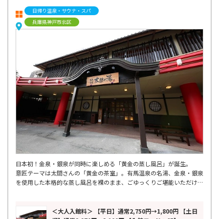
日帰り温泉・サウナ・スパ
兵庫県神戸市北区
日本初！金泉・銀泉が同時に楽しめる「黄金の蒸し風呂」が誕生。
意匠テーマは太閤さんの「黄金の茶室」。有馬温泉の名湯、金泉・銀泉
を使用した本格的な蒸し風呂を裸のまま、ごゆっくりご堪能いただけま
す。
＜大人入館料＞ 【平日】通常2,750円→1,800円 【土日