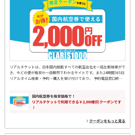
リアルチケットは、日本国内就航すべての航空会社を一括比較検索がで
き、今どの便が格安か一目瞭然でわかるサイトです。また24時間365日
リアルタイム検索・予約・購入を受け付けており、 予約電話窓口終了
後などに入った急な出張予定などにも対応可能です。 飛行機出発2時間
前まで受け付けているので、空港に向かう交通機関の中からも 予約・
購入をしていただけます。355日先の予約まででき、最大88%OFFの航
国内航空券を格安価格で！
空券もご購入可能です。国内格安航空券はリアルチケットにお任せくだ
リアルチケットで利用できる￥2,000割引クーポンです
さい。
！
クーポンをもっと見る