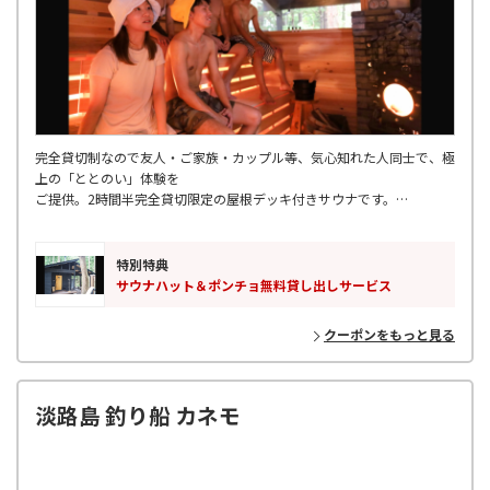
完全貸切制なので友人・ご家族・カップル等、気心知れた人同士で、極
上の「ととのい」体験を
ご提供。2時間半完全貸切限定の屋根デッキ付きサウナです。
本格サウナ専用薪ストーブを使うサウナ小屋と、森林に囲まれたウッド
デッキでの森林外気浴、目の前に流れる鉢伏山麓の湧き水もおすすめ！
特別特典
サウナハット＆ポンチョ無料貸し出しサービス
クーポンをもっと見る
淡路島 釣り船 カネモ