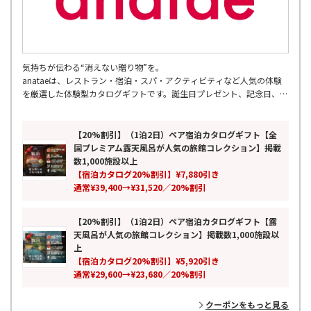
気持ちが伝わる“消えない贈り物”を。
anataeは、レストラン・宿泊・スパ・アクティビティなど人気の体験
を厳選した体験型カタログギフトです。誕生日プレゼント、記念日、結
婚祝い、両親への贈り物、母の日・父の日など幅広いギフトシーンに対
応。
累計7万人以上が利用し、全国の厳選スポットを掲載。ペアギフトや旅
【20%割引】（1泊2日）ペア宿泊カタログギフト【全
行ギフトとしても人気の、モノではなく思い出を贈る新しいギフトとし
国プレミアム露天風呂が人気の旅館コレクション】掲載
て、特別な時間と感動体験をお届けします。
数1,000施設以上
【宿泊カタログ20%割引】¥7,880引き
通常¥39,400→¥31,520／20%割引
【20%割引】（1泊2日）ペア宿泊カタログギフト【露
天風呂が人気の旅館コレクション】掲載数1,000施設以
上
【宿泊カタログ20%割引】¥5,920引き
通常¥29,600→¥23,680／20%割引
クーポンをもっと見る