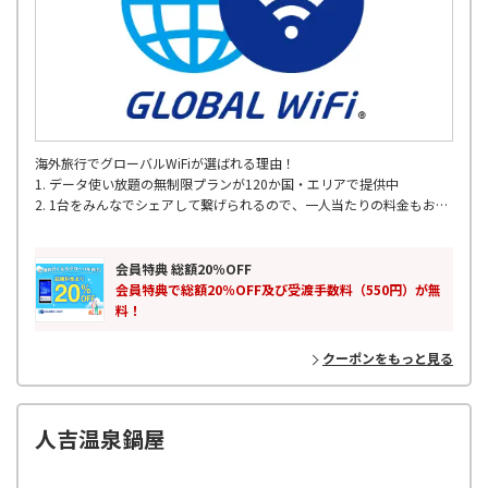
海外旅行でグローバルWiFiが選ばれる理由！
1. データ使い放題の無制限プランが120か国・エリアで提供中
2. 1台をみんなでシェアして繋げられるので、一人当たりの料金もお得
3. 定額制のお得な容量プラン
4. 全国の主要空港で出発当日でもレンタル可能
5. 海外200以上の国･地域対応
会員特典 総額20％OFF
6. 24時間365日 WiFiサポート
会員特典で総額20％OFF及び受渡手数料（550円）が無
料！
クーポンをもっと見る
人吉温泉鍋屋