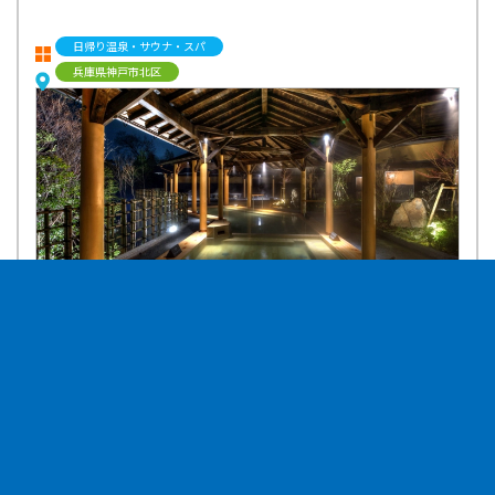
日帰り温泉・サウナ・スパ
兵庫県神戸市北区
趣のある中庭をぐるりと囲む回廊式の和モダンな建物は、温泉旅館+美
術館のような落ち着いた雰囲気で癒されます。お湯は、六甲山系の水脈
から湧き出るアルカリ性単純温泉を源泉にした『美肌の湯』でお肌がツ
ルツルになり、体の芯まで温まる心地よいお湯となっております。
「ほんのきもちプレゼント」
ご入浴に関連したグッズや季節商品・オリジナル商品を