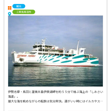
観光
三重県鳥羽市
伊勢志摩・鳥羽と渥美半島伊良湖岬を約５５分で結ぶ海上の「しおさい
海道」。
雄大な海を眺めながらの船旅は気分爽快。運がいい時にはイルカやスナ
メリに出会えることも。
車も一緒に旅ができるので、船から降りたあともドライブの旅が楽しめ