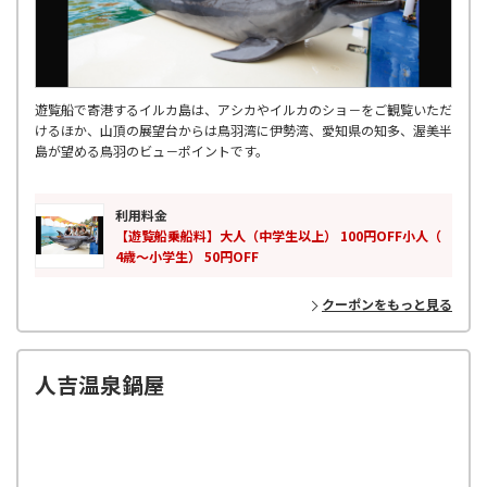
遊覧船で寄港するイルカ島は、アシカやイルカのショ－をご観覧いただ
けるほか、山頂の展望台からは鳥羽湾に伊勢湾、愛知県の知多、渥美半
島が望める鳥羽のビュ－ポイントです。
利用料金
【遊覧船乗船料】大人（中学生以上） 100円OFF小人（
4歳～小学生） 50円OFF
クーポンをもっと見る
人吉温泉鍋屋