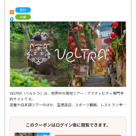
旅行
全国
VELTRA（ベルトラ）は、世界中の現地ツアー・アクティビティ専門予
約サイトです。
定番や日本語ツアーのほか、空港送迎、スポーツ観戦、レストラン予
約、ショー・エンタメ、スパ・マッサージ、
さらには個人では手配しにくいような穴場ツアーまで、多種多様なアク
ティビティが揃っています。
このクーポンはログイン後に閲覧できます。
世界150ヶ国以上の地域を網羅し、21,000種類以上もの商品を掲載。