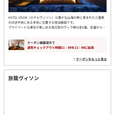
HOTEL VISON（ホテルヴィソン）は豊かな山海の幸に恵まれた三重県
のほぼ中央にある多気に位置する宿泊施設です。
プライベートな滞在が楽しめる独立型のヴィラ棟は全6室、全室から雄
大な自然を望めるホテル棟は客室全155室がございます。
愛犬とご宿泊していただける客室もご用意しております。食と癒しの大
型複合リゾートVISON［ヴィソン］内にあり、施設内の様々なレストラ
クーポン画面提示で
ン・ショップをお楽しみいただけます。
通常チェックアウト時間11：00を12：00に延長
近隣に伊勢神宮や熊野古道など日本有数の観光地もございますので三重
県観光の拠点としても便利な立地です。
クーポンをもっと見る
旅籠ヴィソン