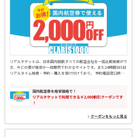
リアルチケットは、日本国内就航すべての航空会社を一括比較検索がで
き、今どの便が格安か一目瞭然でわかるサイトです。また24時間365日
リアルタイム検索・予約・購入を受け付けており、 予約電話窓口終了
後などに入った急な出張予定などにも対応可能です。 飛行機出発2時間
前まで受け付けているので、空港に向かう交通機関の中からも 予約・
購入をしていただけます。355日先の予約まででき、最大88%OFFの航
国内航空券を格安価格で！
空券もご購入可能です。国内格安航空券はリアルチケットにお任せくだ
リアルチケットで利用できる￥2,000割引クーポンです
さい。
！
クーポンをもっと見る