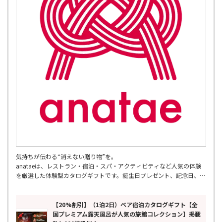
気持ちが伝わる“消えない贈り物”を。
anataeは、レストラン・宿泊・スパ・アクティビティなど人気の体験
を厳選した体験型カタログギフトです。誕生日プレゼント、記念日、結
婚祝い、両親への贈り物、母の日・父の日など幅広いギフトシーンに対
応。
累計7万人以上が利用し、全国の厳選スポットを掲載。ペアギフトや旅
【20%割引】（1泊2日）ペア宿泊カタログギフト【全
行ギフトとしても人気の、モノではなく思い出を贈る新しいギフトとし
国プレミアム露天風呂が人気の旅館コレクション】掲載