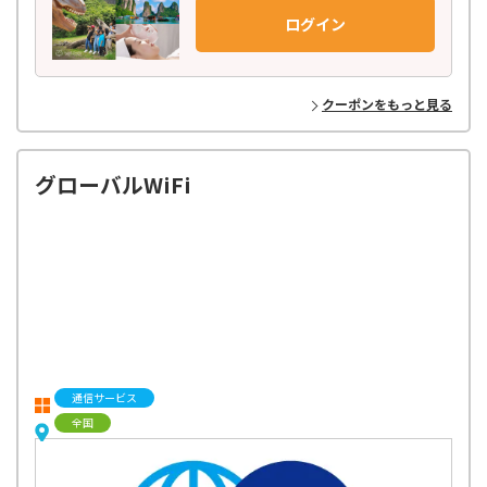
日本語での予約はもちろん、旅行前の相談から参加後のフォローまで、
ログイン
お客様に寄り添ったきめ細やかなサポート体制で安心してご参加いただ
けます。
ベルトラのバイヤーが世界中を飛び回り、現地パートナーと
クーポンをもっと見る
丁寧に作り上げた高品質のアクティビティだけをラインナップ！
お客様からのフィードバックをもとに、最新トレンドや
多種多様なニーズに応えるオリジナルプランを企画・開発し、お届けし
ています。
グローバルWiFi
通信サービス
全国