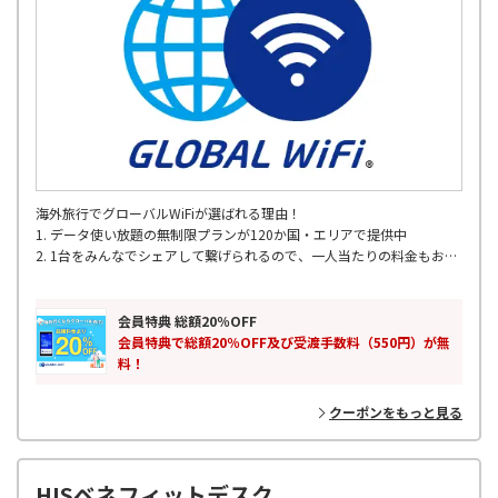
海外旅行でグローバルWiFiが選ばれる理由！
1. データ使い放題の無制限プランが120か国・エリアで提供中
2. 1台をみんなでシェアして繋げられるので、一人当たりの料金もお得
3. 定額制のお得な容量プラン
4. 全国の主要空港で出発当日でもレンタル可能
5. 海外200以上の国･地域対応
会員特典 総額20％OFF
6. 24時間365日 WiFiサポート
会員特典で総額20％OFF及び受渡手数料（550円）が無
料！
クーポンをもっと見る
HISベネフィットデスク