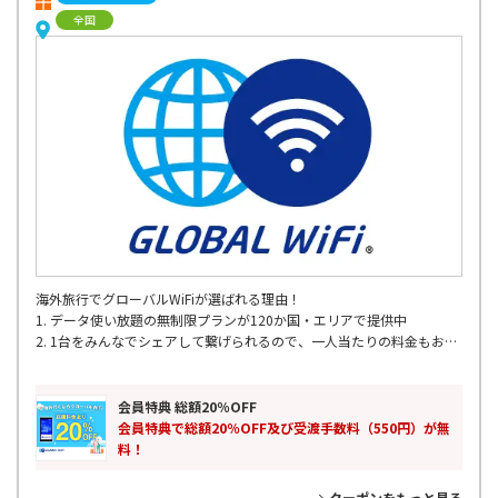
全国
海外旅行でグローバルWiFiが選ばれる理由！
1. データ使い放題の無制限プランが120か国・エリアで提供中
2. 1台をみんなでシェアして繋げられるので、一人当たりの料金もお得
3. 定額制のお得な容量プラン
4. 全国の主要空港で出発当日でもレンタル可能
5. 海外200以上の国･地域対応
会員特典 総額20％OFF
6. 24時間365日 WiFiサポート
会員特典で総額20％OFF及び受渡手数料（550円）が無
料！
クーポンをもっと見る