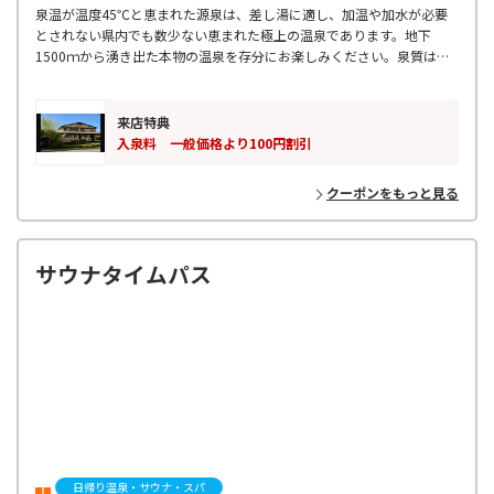
泉温が温度45℃と恵まれた源泉は、差し湯に適し、加温や加水が必要
とされない県内でも数少ない恵まれた極上の温泉であります。地下
1500ｍから湧き出た本物の温泉を存分にお楽しみください。泉質はナ
トリウム塩化物泉。保温効果が高く、カルシウム成分による骨強効果、
炭酸水素水による美肌効果がなごみの大きな特徴といえます。
来店特典
入泉料 一般価格より100円割引
クーポンをもっと見る
サウナタイムパス
日帰り温泉・サウナ・スパ