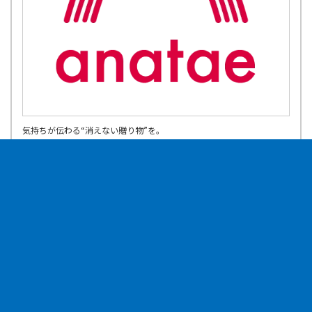
気持ちが伝わる“消えない贈り物”を。
anataeは、レストラン・宿泊・スパ・アクティビティなど人気の体験
を厳選した体験型カタログギフトです。誕生日プレゼント、記念日、結
婚祝い、両親への贈り物、母の日・父の日など幅広いギフトシーンに対
応。
累計7万人以上が利用し、全国の厳選スポットを掲載。ペアギフトや旅
【20%割引】（1泊2日）ペア宿泊カタログギフト【全
行ギフトとしても人気の、モノではなく思い出を贈る新しいギフトとし
国プレミアム露天風呂が人気の旅館コレクション】掲載
て、特別な時間と感動体験をお届けします。
数1,000施設以上
【宿泊カタログ20%割引】¥7,880引き
通常¥39,400→¥31,520／20%割引
【20%割引】（1泊2日）ペア宿泊カタログギフト【露
天風呂が人気の旅館コレクション】掲載数1,000施設以
上