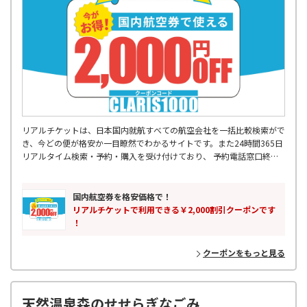
リアルチケットは、日本国内就航すべての航空会社を一括比較検索がで
き、今どの便が格安か一目瞭然でわかるサイトです。また24時間365日
リアルタイム検索・予約・購入を受け付けており、 予約電話窓口終了
後などに入った急な出張予定などにも対応可能です。 飛行機出発2時間
前まで受け付けているので、空港に向かう交通機関の中からも 予約・
購入をしていただけます。355日先の予約まででき、最大88%OFFの航
国内航空券を格安価格で！
空券もご購入可能です。国内格安航空券はリアルチケットにお任せくだ
リアルチケットで利用できる￥2,000割引クーポンです
さい。
！
クーポンをもっと見る
天然温泉森のせせらぎなごみ