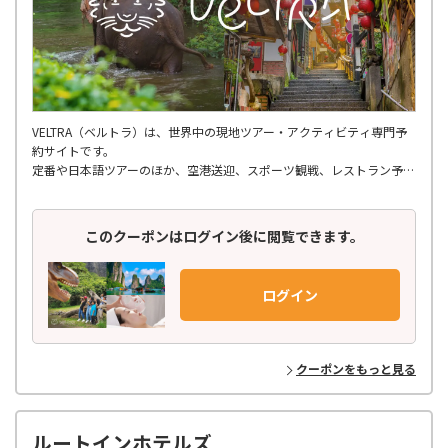
VELTRA（ベルトラ）は、世界中の現地ツアー・アクティビティ専門予
約サイトです。
定番や日本語ツアーのほか、空港送迎、スポーツ観戦、レストラン予
約、ショー・エンタメ、スパ・マッサージ、
さらには個人では手配しにくいような穴場ツアーまで、多種多様なアク
ティビティが揃っています。
このクーポンはログイン後に閲覧できます。
世界150ヶ国以上の地域を網羅し、21,000種類以上もの商品を掲載。
日本語での予約はもちろん、旅行前の相談から参加後のフォローまで、
ログイン
お客様に寄り添ったきめ細やかなサポート体制で安心してご参加いただ
けます。
ベルトラのバイヤーが世界中を飛び回り、現地パートナーと
クーポンをもっと見る
丁寧に作り上げた高品質のアクティビティだけをラインナップ！
お客様からのフィードバックをもとに、最新トレンドや
多種多様なニーズに応えるオリジナルプランを企画・開発し、お届けし
ています。
ルートインホテルズ