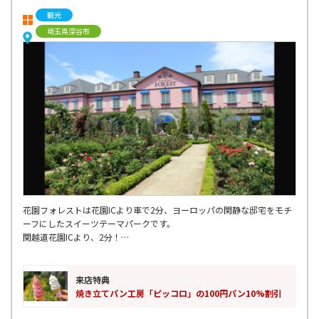
観光
埼玉県深谷市
花園フォレストは花園ICより車で2分、ヨーロッパの閑静な邸宅をモチ
ーフにしたスイーツテーマパークです。
関越道花園ICより、2分！
数えきれない程の工場直売スイーツが並び、ランチタイムはパスタやピ
ザ・「花園餃子」・「花園蕎麦」が食べられます。キッズの遊具もあり
地元の方からご家族連れまで人気のスポットです。
来店特典
近隣には、秩父長瀞といった埼玉県を代表する観光地もあります。
焼き立てパン工房「ピッコロ」の100円パン10%割引