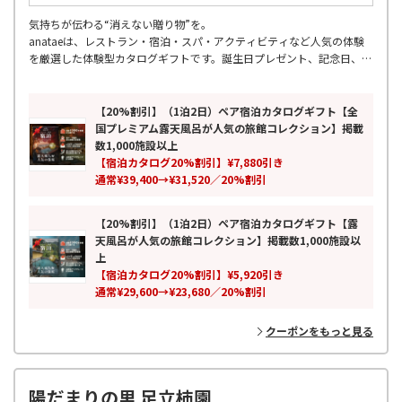
気持ちが伝わる“消えない贈り物”を。
anataeは、レストラン・宿泊・スパ・アクティビティなど人気の体験
を厳選した体験型カタログギフトです。誕生日プレゼント、記念日、結
婚祝い、両親への贈り物、母の日・父の日など幅広いギフトシーンに対
応。
累計7万人以上が利用し、全国の厳選スポットを掲載。ペアギフトや旅
【20%割引】（1泊2日）ペア宿泊カタログギフト【全
行ギフトとしても人気の、モノではなく思い出を贈る新しいギフトとし
国プレミアム露天風呂が人気の旅館コレクション】掲載
て、特別な時間と感動体験をお届けします。
数1,000施設以上
【宿泊カタログ20%割引】¥7,880引き
通常¥39,400→¥31,520／20%割引
【20%割引】（1泊2日）ペア宿泊カタログギフト【露
天風呂が人気の旅館コレクション】掲載数1,000施設以
上
【宿泊カタログ20%割引】¥5,920引き
通常¥29,600→¥23,680／20%割引
クーポンをもっと見る
陽だまりの里 足立柿園