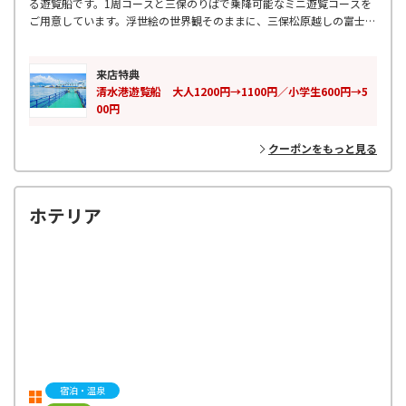
る遊覧船です。1周コースと三保のりばで乗降可能なミニ遊覧コースを
ご用意しています。浮世絵の世界観そのままに、三保松原越しの富士山
が望める遊覧船は清水港だけの景色は抜群です。
来店特典
清水港遊覧船 大人1200円→1100円／小学生600円→5
00円
クーポンをもっと見る
ホテリア
宿泊・温泉