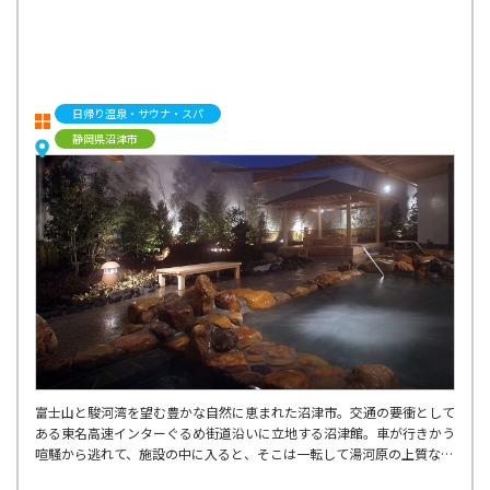
日帰り温泉・サウナ・スパ
静岡県沼津市
富士山と駿河湾を望む豊かな自然に恵まれた沼津市。交通の要衝として
ある東名高速インターぐるめ街道沿いに立地する沼津館。車が行きかう
喧騒から逃れて、施設の中に入ると、そこは一転して湯河原の上質な温
泉と和の空間があります。