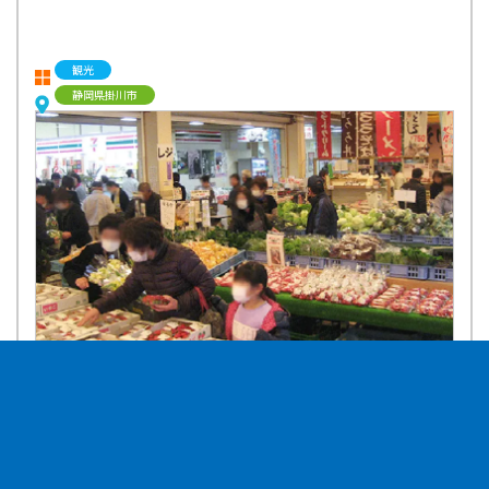
観光
静岡県掛川市
県中西部に位置する掛川市の中山間地域には、標高532mの粟ヶ岳山麓
に「世界農業遺産 茶草場農法」による茶畑が広がっています。県内屈
指のこの茶生産地をひとつの邑（ヴィレッジ）と捉え、茶畑と森と源流
と小さな温泉くらいしかないこの里山に、地域ぐるみでお迎えすること
で静岡らしい里山（田舎）体験がご堪能いただける地域を目指していま
す。
来店特典