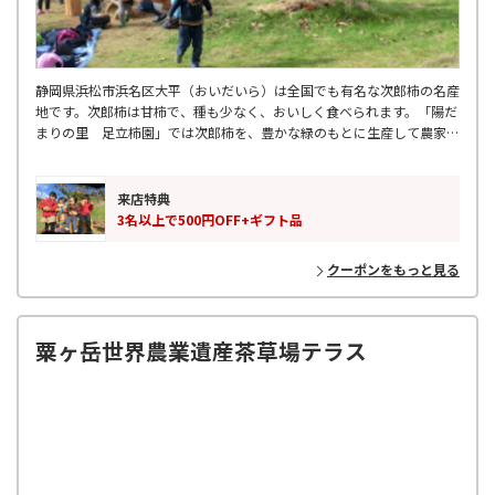
静岡県浜松市浜名区大平（おいだいら）は全国でも有名な次郎柿の名産
地です。次郎柿は甘柿で、種も少なく、おいしく食べられます。「陽だ
まりの里 足立柿園」では次郎柿を、豊かな緑のもとに生産して農家直
送で通信販売もしています。静岡の次郎柿を知らないという方、是非一
度ご賞味ください。
来店特典
3名以上で500円OFF+ギフト品
クーポンをもっと見る
粟ヶ岳世界農業遺産茶草場テラス