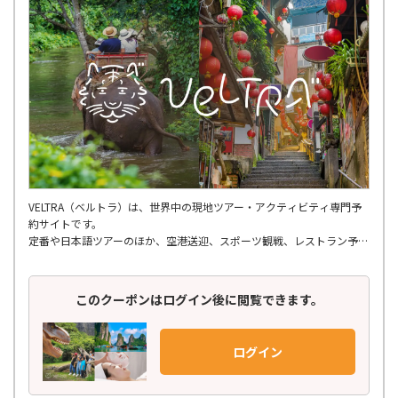
VELTRA（ベルトラ）は、世界中の現地ツアー・アクティビティ専門予
約サイトです。
定番や日本語ツアーのほか、空港送迎、スポーツ観戦、レストラン予
約、ショー・エンタメ、スパ・マッサージ、
さらには個人では手配しにくいような穴場ツアーまで、多種多様なアク
ティビティが揃っています。
このクーポンはログイン後に閲覧できます。
世界150ヶ国以上の地域を網羅し、21,000種類以上もの商品を掲載。
日本語での予約はもちろん、旅行前の相談から参加後のフォローまで、
ログイン
お客様に寄り添ったきめ細やかなサポート体制で安心してご参加いただ
けます。