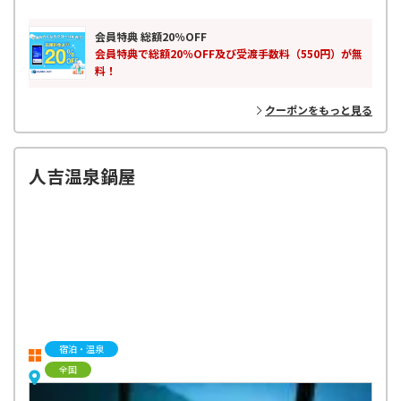
3. 定額制のお得な容量プラン
4. 全国の主要空港で出発当日でもレンタル可能
5. 海外200以上の国･地域対応
会員特典 総額20％OFF
6. 24時間365日 WiFiサポート
会員特典で総額20％OFF及び受渡手数料（550円）が無
料！
クーポンをもっと見る
人吉温泉鍋屋
宿泊・温泉
全国