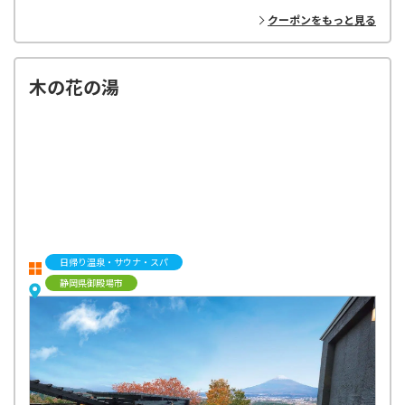
ベルトラのバイヤーが世界中を飛び回り、現地パートナーと
クーポンをもっと見る
丁寧に作り上げた高品質のアクティビティだけをラインナップ！
お客様からのフィードバックをもとに、最新トレンドや
多種多様なニーズに応えるオリジナルプランを企画・開発し、お届けし
ています。
木の花の湯
日帰り温泉・サウナ・スパ
静岡県御殿場市