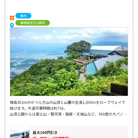
観光
静岡県伊豆の国市
標高452mのかつらぎ山の山頂と山麓の全長1,800mをロープウェイで
結びます。片道所要時間は約7分。
山頂公園からは富士山・駿河湾・箱根・天城山など、360度の大パノラ
マの風景が広がります。
最大100円引き