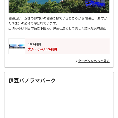
寝姿山は、女性の仰向けの寝姿に似ているところから 寝姿山（ねすが
たやま）の愛称で呼ばれています。
山頂からは下田市街に下田港、伊豆七島そして美しく雄大な天城連山
を一望できる「伊豆三景」の一つ と言われております。
10％割引
大人・小人10%割引
クーポンをもっと見る
伊豆パノラマパーク