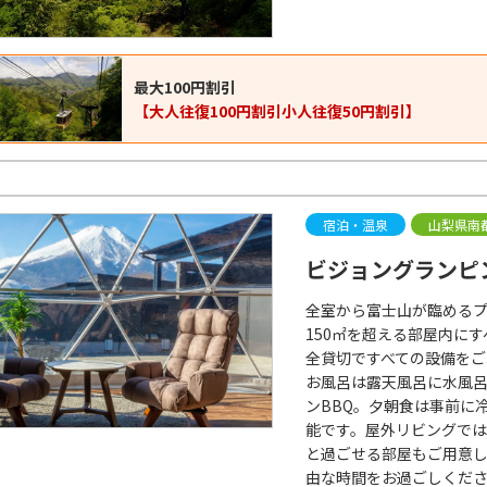
最大100円割引
【大人往復100円割引小人往復50円割引】
宿泊・温泉
山梨県南
ビジョングランピ
全室から富士山が臨める
150㎡を超える部屋内に
全貸切ですべての設備をご
お風呂は露天風呂に水風
ンBBQ。夕朝食は事前に
能です。屋外リビングで
と過ごせる部屋もご用意
由な時間をお過ごしくだ