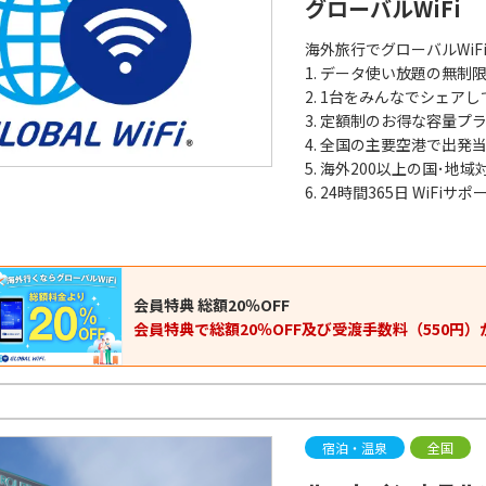
グローバルWiFi
海外旅行でグローバルWiF
1. データ使い放題の無制
2. 1台をみんなでシェ
3. 定額制のお得な容量プ
4. 全国の主要空港で出発
5. 海外200以上の国･地域
6. 24時間365日 WiFiサポ
会員特典 総額20％OFF
会員特典で総額20％OFF及び受渡手数料（550円）
宿泊・温泉
全国