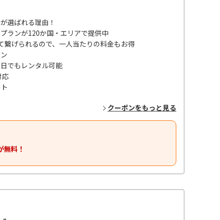
iが選ばれる理由！
限プランが120か国・エリアで提供中
アして繋げられるので、一人当たりの料金もお得
ラン
当日でもレンタル可能
対応
ート
クーポンをもっと見る
が無料！