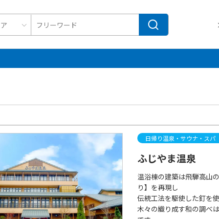
日帰り温泉・サウナ・スパ
ふじやま温泉
温浴棟の建築は飛騨高山
り】を再現し
伝統工法を駆使した釘を
木々の織り成す和の調べ