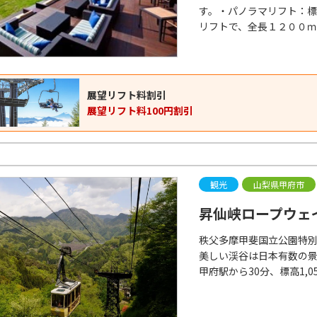
す。・パノラマリフト：
リフトで、全長１２００
展望リフト料割引
展望リフト料100円割引
観光
山梨県甲府市
昇仙峡ロープウェ
秩父多摩甲斐国立公園特
美しい渓谷は日本有数の
甲府駅から30分、標高1,